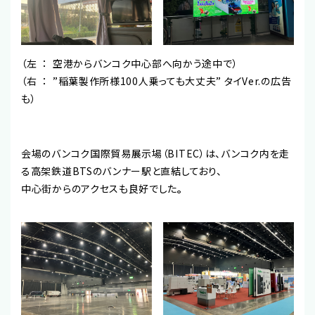
（左 ： 空港からバンコク中心部へ向かう途中で）
（右 ： ”稲葉製作所様100人乗っても大丈夫” タイVer.の広告
も）
会場のバンコク国際貿易展示場（BITEC）は、バンコク内を走
る高架鉄道BTSのバンナー駅と直結しており、
中心街からのアクセスも良好でした
。