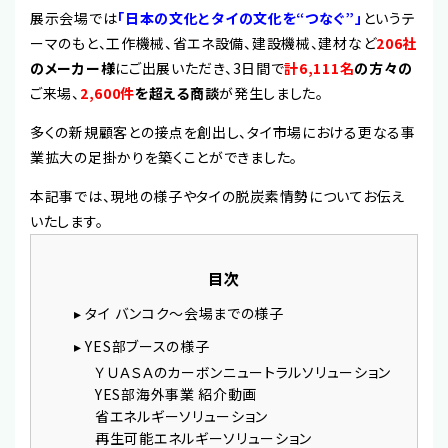
展示会場では
「日本の文化とタイの文化を“つなぐ”」
というテ
ーマのもと、工作機械、省エネ設備、建設機械、建材など
206社
のメーカー様
にご出展いただき、3日間で
計6,111名
の方々の
ご来場、
2,600件
を超える商談
が発生しました。
多くの新規顧客との接点を創出し、タイ市場における更なる事
業拡大の足掛かりを築くことができました。
本記事では、現地の様子やタイの脱炭素情勢についてお伝え
いたします。
目次
▸ タイ バンコク～会場までの様子
▸ YES部ブースの様子
ＹＵＡＳＡのカーボンニュートラルソリューション
YES部海外事業 紹介動画
省エネルギーソリューション
再生可能エネルギーソリューション