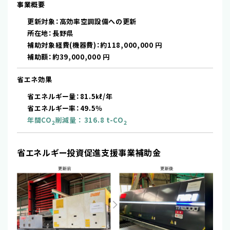
事業概要
更新対象：高効率空調設備への更新
所在地：長野県
補助対象経費(機器費)：約118,000,000 円
補助額：約39,000,000 円
省エネ効果
省エネルギー量：81.5㎘/年
省エネルギー率：49.5％
年間CO
削減量 ： 316.8 t-CO
2
2
省エネルギー投資促進支援事業補助金