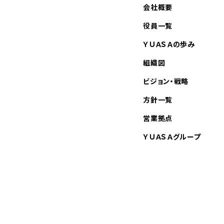
会社概要
役員一覧
ＹＵＡＳＡの歩み
組織図
ビジョン・戦略
方針一覧
営業拠点
ＹＵＡＳＡグループ